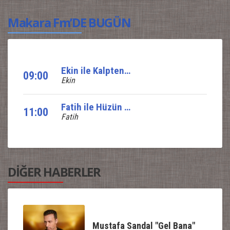
Makara Fm’DE BUGÜN
Ekin ile Kalpten Nağmeler
09:00
Ekin
Fatih ile Hüzün ve Yankı
11:00
Fatih
DİĞER HABERLER
Mustafa Sandal "Gel Bana"